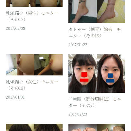
乳頭縮小（男性）モニター
（その17）
2017/02/08
タトゥー（刺青）除去 モ
ニター（その19）
2017/01/22
乳頭縮小（女性）モニター
（その13）
2017/01/01
二重瞼（部分切開法）モニ
ター（その7）
2016/12/23