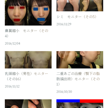
シミ モニター（その5）
2016/11/29
鼻翼縮小 モニター（その
4）
2016/12/04
乳頭縮小（男性）モニター
二重あごの治療（顎下の脂
（その16）
肪摘出術）モニター（その
1）
2016/11/12
2016/10/30