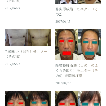
（その15）
2017/06/29
鼻尖形成術 モニター（そ
の2）
2017/06/15
乳頭縮小（男性）モニター
（その18）
2017/05/27
経結膜脱脂法（目の下のふ
くらみ取り）モニター（そ
の6）※閲覧注意
2017/04/27