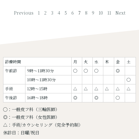
Previous
1
2
3
4
5
6
7
8
9
10
11
Next
診療時間
月
火
水
木
金
土
午前診
9時〜11時30分
◯
◯
◯
◎
10時〜11時30分
◯
手術
12時〜15時
△
△
△
△
△
△
午後診
16時〜18時
◎
◎
◯
◯：一般皮フ科（三輪医師）
◎：一般皮フ科（女性医師）
△：手術/カウンセリング（完全予約制）
休診日：日曜/祝日