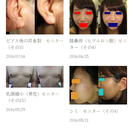
ピアス後の耳垂裂 モニター
隆鼻術（ヒアルロン酸）モニ
（その3）
ター（その4）
2016/07/14
2016/06/25
乳頭縮小（男性）モニター
（その15）
2016/05/29
シミ モニター（その4）
2016/05/21