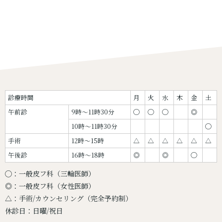
診療時間
月
火
水
木
金
土
午前診
9時〜11時30分
◯
◯
◯
◎
10時〜11時30分
◯
手術
12時〜15時
△
△
△
△
△
△
午後診
16時〜18時
◎
◎
◯
◯：一般皮フ科（三輪医師）
◎：一般皮フ科（女性医師）
△：手術/カウンセリング（完全予約制）
休診日：日曜/祝日