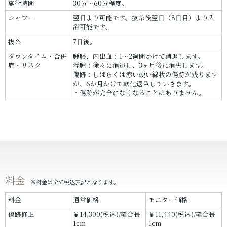
施術時間
30分～60分程度。
シャワー
翌日より可能です。抜糸後翌日（8日目）より入
浴可能です。
抜糸
7日後。
ダウンタイム・合併
腫脹、内出血：1～2週間かけて消退します。
症・リスク
浮腫：徐々に消退し、3ヶ月後に消失します。
傷跡：しばらくは赤い硬い線状の傷跡が残ります
が、6か月かけて軟化退色していきます。
・傷跡が完全になくなることはありません。
料金
※料金は全て税込表記となります。
料金
通常価格
モニター価格
傷跡修正
￥14,300(税込)/縫合長
￥11,440(税込)/縫合長
1cm
1cm