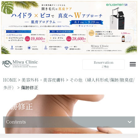
Reservation
ご予約
HOME
>
美容外科・美容皮膚科
>
その他（婦人科形成/傷跡/腋臭症/
多汗）
>
傷跡修正
傷跡修正
Contents