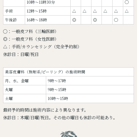
10時〜11時30分
◯
手術
12時〜15時
△
△
△
△
△
△
午後診
16時〜18時
◎
◎
◯
◯：一般皮フ科（三輪医師）
◎：一般皮フ科（女性医師）
△：手術/カウンセリング（完全予約制）
休診日：日曜/祝日
美容皮膚科（照射系/ピーリング）の施術時間
月、水、金曜
9時～17時
火曜
9時～15時
土曜
10時～15時
最終予約時間は施術内容により異なります。
休診日：木曜/日曜/祝日。その他の曜日も休診の可能あり。