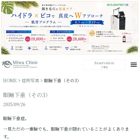
Reservation
ご予約
HOME
>
症例写真
>
眼瞼下垂（その3）
眼瞼下垂（その3）
2015/09/26
眼瞼下垂症。
一見ただの一重瞼でも、眼瞼下垂が隠れていることがよくありま
す。