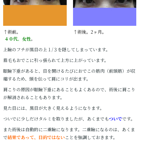
↑術前。
↑術後。2ヶ月。
４０代
、
女性
。
上瞼のフチが黒目の上１/３を隠してしまっています。
眉毛もおでこに引っ張られて上方に上がっています。
眼瞼下垂があると、目を開けるたびにおでこの筋肉（前頭筋）が収
縮するため、頭を伝って肩にコリが出ます。
肩こりの原因が眼瞼下垂にあることもよくあるので、術後に肩こり
が解消されることもあります。
見た目には、黒目が大きく見えるようになります。
ついでに少しだけタルミを取りましたが、あくまでも
ついで
です。
また術後は自動的に二重瞼になります。二重瞼になるのは、あくま
で
結果であって、目的ではない
ことを強調しておきます。