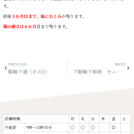
す。
術後
３か月目まで、瞼にむくみ
が残ります。
傷の硬さは６か月
目まで残ります。
PREVIOUS
NEXT
眼瞼下垂（その2）
下眼瞼下制術 モニター（その1）
診療時間
月
火
水
木
金
土
午前診
9時〜11時30分
◯
◯
◯
◎