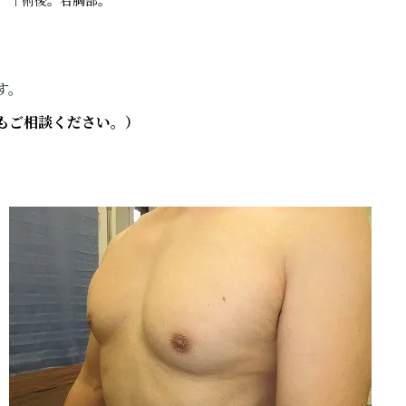
↑術後。右胸部。
す。
もご相談ください。）