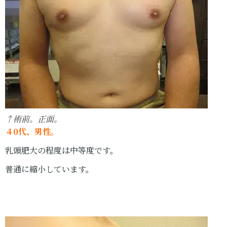
↑術前。正面。
４0代、男性。
乳頭肥大の程度は中等度です。
普通に縮小しています。