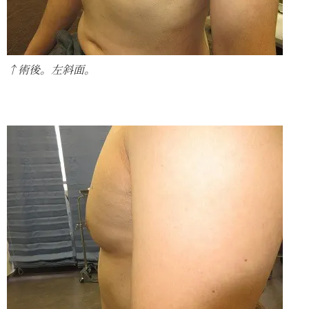
↑術後。左斜面。