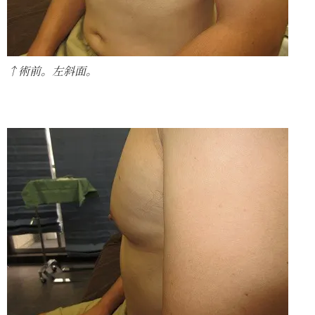
↑術前。左斜面。