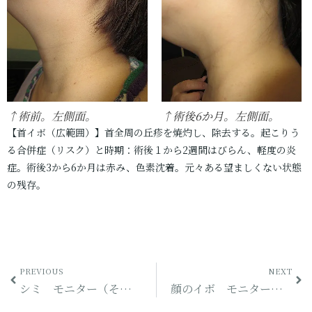
↑術前。左側面。
↑術後6か月。左側面。
【首イボ（広範囲）】首全周の丘疹を焼灼し、除去する。起こりう
る合併症（リスク）と時期：術後１から2週間はびらん、軽度の炎
症。術後3から6か月は赤み、色素沈着。元々ある望ましくない状態
の残存。
PREVIOUS
NEXT
シミ モニター（その16）
顔のイボ モニター（その1）