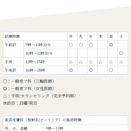
診療時間
月
火
水
木
金
土
午前診
9時〜11時30分
◯
◯
◯
◎
10時〜11時30分
◯
手術
12時〜15時
△
△
△
△
△
△
午後診
16時〜18時
◎
◎
◯
◯：一般皮フ科（三輪医師）
◎：一般皮フ科（女性医師）
△：手術/カウンセリング（完全予約制）
休診日：日曜/祝日
美容皮膚科（照射系/ピーリング）の施術時間
月、水、金曜
9時～17時