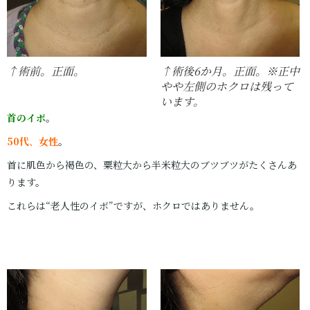
↑術前。正面。
↑術後6か月。正面。※正中
やや左側のホクロは残って
います。
首のイボ
。
50代
、
女性
。
首に肌色から褐色の、粟粒大から半米粒大のブツブツがたくさんあ
ります。
これらは“老人性のイボ”ですが、ホクロではありません。