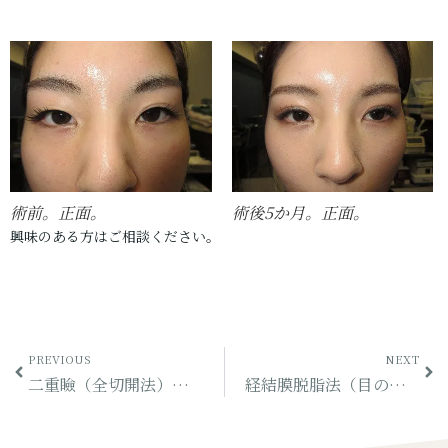
術前。正面。
術後5か月。正面。
興味のある方はご相談ください。
PREVIOUS
NEXT
二重瞼（全切開法）モニター（その16）
経結膜脱脂法（目の下のふくらみ取り）モニター（その12）※閲覧注意