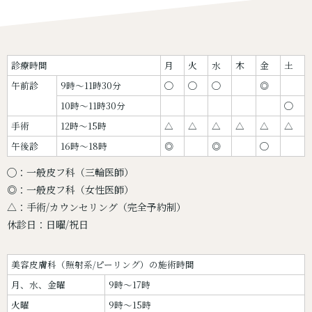
診療時間
月
火
水
木
金
土
午前診
9時〜11時30分
◯
◯
◯
◎
10時〜11時30分
◯
手術
12時〜15時
△
△
△
△
△
△
午後診
16時〜18時
◎
◎
◯
◯：一般皮フ科（三輪医師）
◎：一般皮フ科（女性医師）
△：手術/カウンセリング（完全予約制）
休診日：日曜/祝日
美容皮膚科（照射系/ピーリング）の施術時間
月、水、金曜
9時～17時
火曜
9時～15時