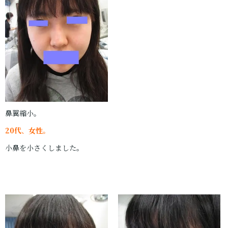
鼻翼縮小。
20代
、
女性
。
小鼻を小さくしました。