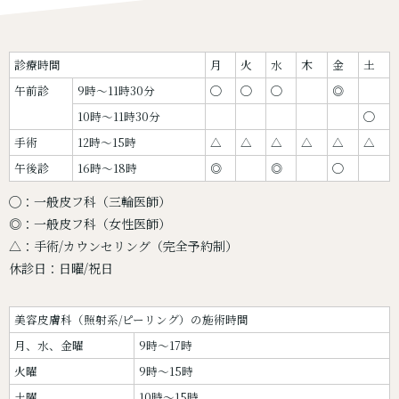
診療時間
月
火
水
木
金
土
午前診
9時〜11時30分
◯
◯
◯
◎
10時〜11時30分
◯
手術
12時〜15時
△
△
△
△
△
△
午後診
16時〜18時
◎
◎
◯
◯：一般皮フ科（三輪医師）
◎：一般皮フ科（女性医師）
△：手術/カウンセリング（完全予約制）
休診日：日曜/祝日
美容皮膚科（照射系/ピーリング）の施術時間
月、水、金曜
9時～17時
火曜
9時～15時
土曜
10時～15時