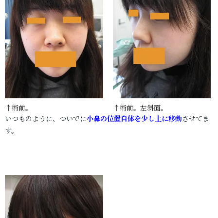
↑術前。
↑術前。左斜面。
いつものように、ついでに
小鼻の位置自体を少し上に移動
させてま
す。