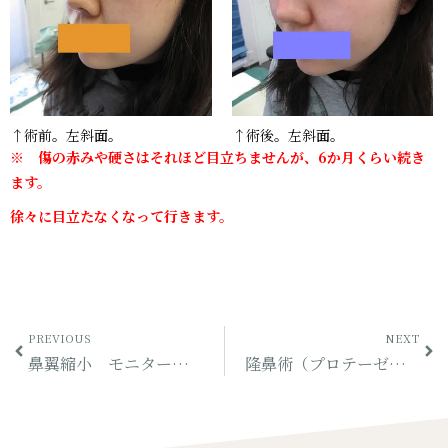
↑術前。左斜面。
↑術後。左斜面。
※ 傷の赤みや硬さはそれほど目立ちませんが、6か月くらい続き
ます。
徐々に目立たなくなって行きます。
PREVIOUS
NEXT
鼻翼縮小 モニター（その2）
隆鼻術（プロテーゼ）モニター（その3）