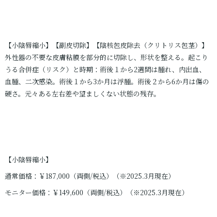
【小陰唇縮小】【副皮切除】【陰核包皮除去（クリトリス包茎）】
外性器の不要な皮膚粘膜を部分的に切除し、形状を整える。起こり
うる合併症（リスク）と時期：術後１から2週間は腫れ、内出血、
血腫、二次感染。術後１から3か月は浮腫。術後２から6か月は傷の
硬さ。元々ある左右差や望ましくない状態の残存。
【小陰唇縮小】
通常価格：￥187,000（両側/税込）（※2025.3月現在）
モニター価格：￥149,600（両側/税込）（※2025.3月現在）