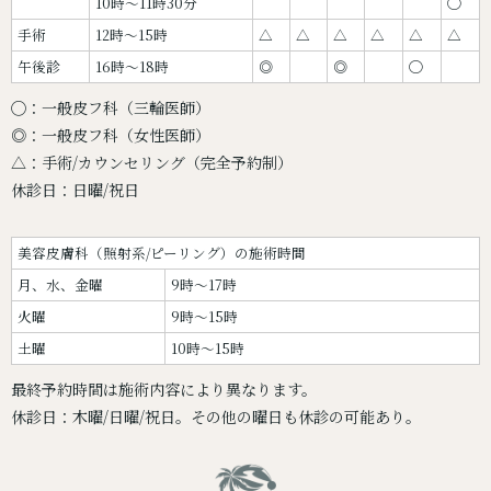
10時〜11時30分
◯
手術
12時〜15時
△
△
△
△
△
△
午後診
16時〜18時
◎
◎
◯
◯：一般皮フ科（三輪医師）
◎：一般皮フ科（女性医師）
△：手術/カウンセリング（完全予約制）
休診日：日曜/祝日
美容皮膚科（照射系/ピーリング）の施術時間
月、水、金曜
9時～17時
火曜
9時～15時
土曜
10時～15時
最終予約時間は施術内容により異なります。
休診日：木曜/日曜/祝日。その他の曜日も休診の可能あり。