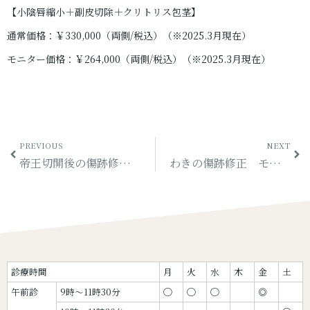
【小陰唇縮小＋副皮切除＋クリトリス包茎】
通常価格：￥330,000（両側/税込）（※2025.3月現在）
モニター価格：￥264,000（両側/税込）（※2025.3月現在）
PREVIOUS
NEXT
帝王切開後の傷跡修正 モニター（その5）
わきの傷跡修正 モニター（その6）
診療時間
月
火
水
木
金
土
午前診
9時〜11時30分
◯
◯
◯
◎