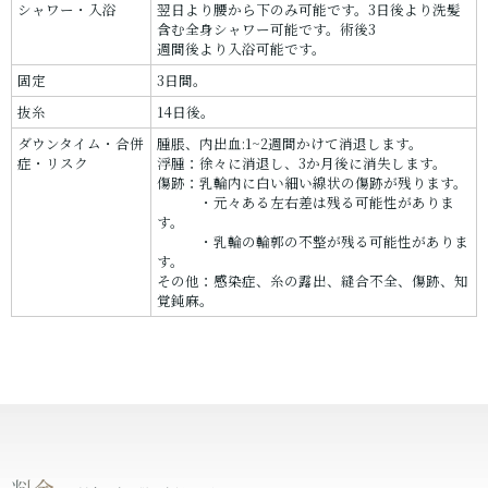
シャワー・入浴
翌日より腰から下のみ可能です。3日後より洗髪
含む全身シャワー可能です。術後3
週間後より入浴可能です。
固定
3日間。
抜糸
14日後。
ダウンタイム・合併
腫脹、内出血:1~2週間かけて消退します。
症・リスク
浮腫：徐々に消退し、3か月後に消失します。
傷跡：乳輪内に白い細い線状の傷跡が残ります。
・元々ある左右差は残る可能性がありま
す。
・乳輪の輪郭の不整が残る可能性がありま
す。
その他：感染症、糸の露出、縫合不全、傷跡、知
覚鈍麻。