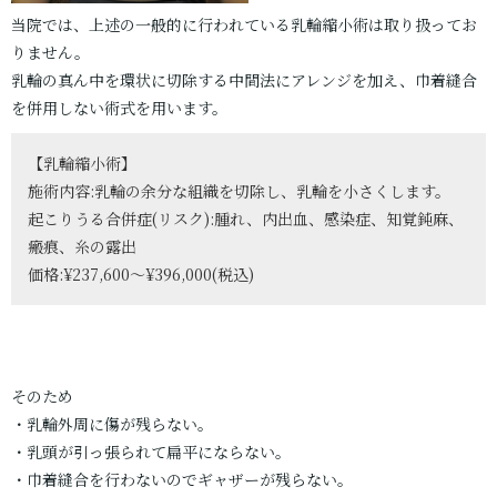
当院では、上述の一般的に行われている乳輪縮小術は取り扱ってお
りません。
乳輪の真ん中を環状に切除する中間法にアレンジを加え、巾着縫合
を併用しない術式を用います。
【乳輪縮小術】
施術内容:乳輪の余分な組織を切除し、乳輪を小さくします。
起こりうる合併症(リスク):腫れ、内出血、感染症、知覚鈍麻、
瘢痕、糸の露出
価格:¥237,600〜¥396,000(税込)
そのため
・乳輪外周に傷が残らない。
・乳頭が引っ張られて扁平にならない。
・巾着縫合を行わないのでギャザーが残らない。