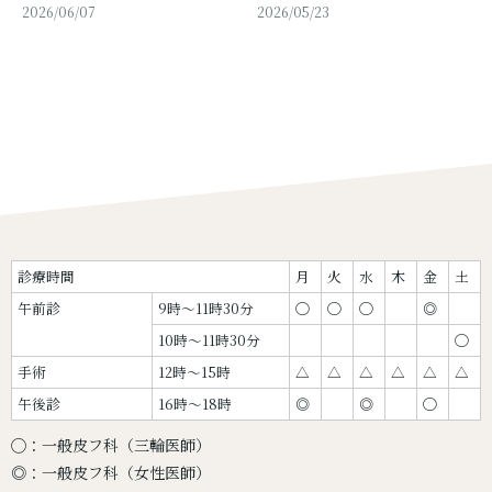
2026/06/07
2026/05/23
診療時間
月
火
水
木
金
土
午前診
9時〜11時30分
◯
◯
◯
◎
10時〜11時30分
◯
手術
12時〜15時
△
△
△
△
△
△
午後診
16時〜18時
◎
◎
◯
◯：一般皮フ科（三輪医師）
◎：一般皮フ科（女性医師）