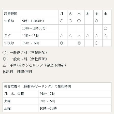
診療時間
月
火
水
木
金
土
午前診
9時〜11時30分
◯
◯
◯
◎
10時〜11時30分
◯
手術
12時〜15時
△
△
△
△
△
△
午後診
16時〜18時
◎
◎
◯
◯：一般皮フ科（三輪医師）
◎：一般皮フ科（女性医師）
△：手術/カウンセリング（完全予約制）
休診日：日曜/祝日
美容皮膚科（照射系/ピーリング）の施術時間
月、水、金曜
9時～17時
火曜
9時～15時
土曜
10時～15時