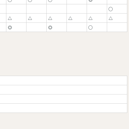
◯
△
△
△
△
△
△
◎
◎
◯