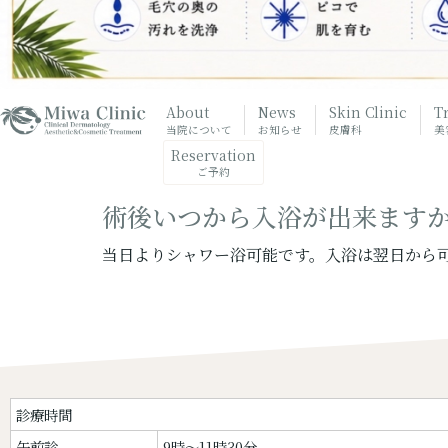
About
News
Skin Clinic
T
当院について
お知らせ
皮膚科
美
Reservation
ご予約
術後いつから入浴が出来ますか
当日よりシャワー浴可能です。入浴は翌日から
診療時間
午前診
9時〜11時30分