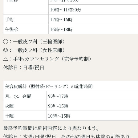
10時〜11時30分
手術
12時〜15時
午後診
16時〜18時
◯：一般皮フ科（三輪医師）
◎：一般皮フ科（女性医師）
△：手術/カウンセリング（完全予約制）
休診日：日曜/祝日
美容皮膚科（照射系/ピーリング）の施術時間
月、水、金曜
9時～17時
火曜
9時～15時
土曜
10時～15時
最終予約時間は施術内容により異なります。
休診日：木曜/日曜/祝日。その他の曜日も休診の可能あり。