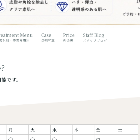
reatment Menu
Case
Price
Staff Blog
容外科・美容皮膚科
症例写真
料金表
スタッフブログ
?
可能です。
月
火
水
木
金
土
◯
◯
◯
◎