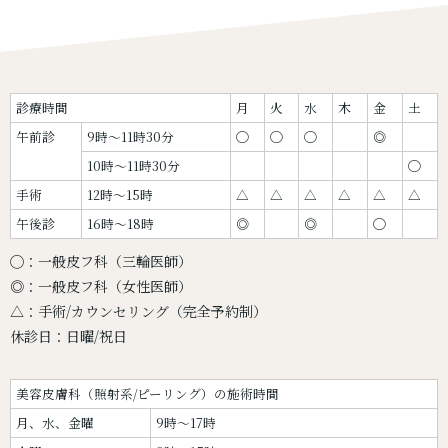
診療時間
月
火
水
木
金
土
午前診
9時〜11時30分
◯
◯
◯
◎
10時〜11時30分
◯
手術
12時〜15時
△
△
△
△
△
△
午後診
16時〜18時
◎
◎
◯
◯：一般皮フ科（三輪医師）
◎：一般皮フ科（女性医師）
△：手術/カウンセリング（完全予約制）
休診日：日曜/祝日
美容皮膚科（照射系/ピーリング）の施術時間
月、水、金曜
9時～17時