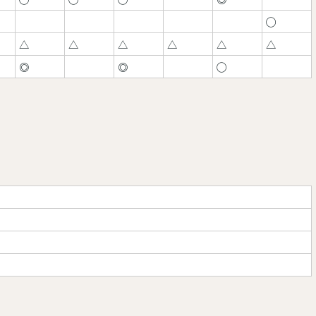
◯
△
△
△
△
△
△
◎
◎
◯