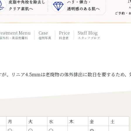
reatment Menu
Case
Price
Staff Blog
容外科・美容皮膚科
症例写真
料金表
スタッフブログ
？
が、リニア4.5mmは老廃物の体外排出に数日を要するため
月
火
水
木
金
土
◯
◯
◯
◎