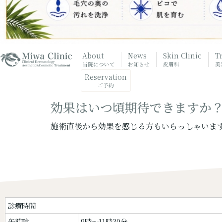
About
News
Skin Clinic
T
当院について
お知らせ
皮膚科
美
Reservation
ご予約
効果はいつ頃期待できますか
施術直後から効果を感じる方もいらっしゃいます
診療時間
午前診
9時〜11時30分