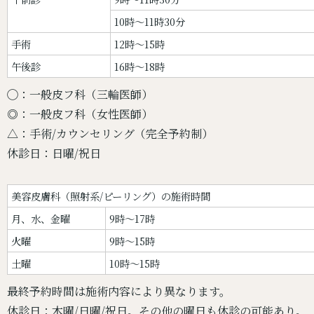
10時〜11時30分
手術
12時〜15時
午後診
16時〜18時
◯：一般皮フ科（三輪医師）
◎：一般皮フ科（女性医師）
△：手術/カウンセリング（完全予約制）
休診日：日曜/祝日
美容皮膚科（照射系/ピーリング）の施術時間
月、水、金曜
9時～17時
火曜
9時～15時
土曜
10時～15時
最終予約時間は施術内容により異なります。
休診日：木曜/日曜/祝日。その他の曜日も休診の可能あり。