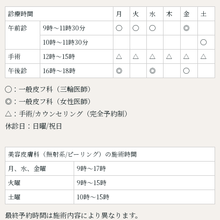
診療時間
月
火
水
木
金
土
午前診
9時〜11時30分
◯
◯
◯
◎
10時〜11時30分
◯
手術
12時〜15時
△
△
△
△
△
△
午後診
16時〜18時
◎
◎
◯
◯：一般皮フ科（三輪医師）
◎：一般皮フ科（女性医師）
△：手術/カウンセリング（完全予約制）
休診日：日曜/祝日
美容皮膚科（照射系/ピーリング）の施術時間
月、水、金曜
9時～17時
火曜
9時～15時
土曜
10時～15時
最終予約時間は施術内容により異なります。