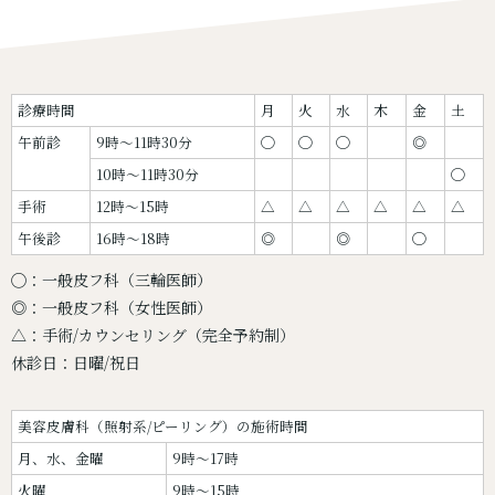
診療時間
月
火
水
木
金
土
午前診
9時〜11時30分
◯
◯
◯
◎
10時〜11時30分
◯
手術
12時〜15時
△
△
△
△
△
△
午後診
16時〜18時
◎
◎
◯
◯：一般皮フ科（三輪医師）
◎：一般皮フ科（女性医師）
△：手術/カウンセリング（完全予約制）
休診日：日曜/祝日
美容皮膚科（照射系/ピーリング）の施術時間
月、水、金曜
9時～17時
火曜
9時～15時