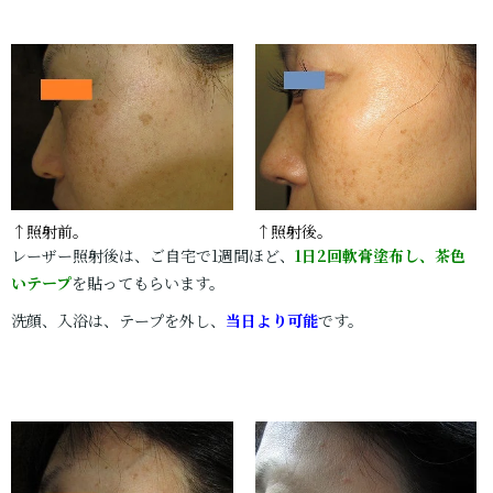
↑照射前。
↑照射後。
レーザー照射後は、ご自宅で1週間ほど、
1日2回軟膏塗布し、茶色
いテープ
を貼ってもらいます。
洗顔、入浴は、テープを外し、
当日より可能
です。