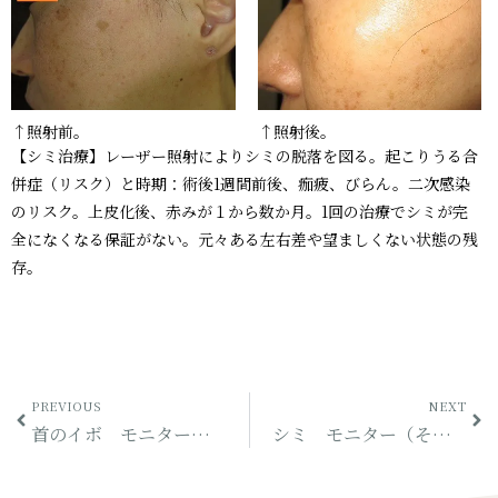
↑照射前。
↑照射後。
【シミ治療】レーザー照射によりシミの脱落を図る。起こりうる合
併症（リスク）と時期：術後1週間前後、痂疲、びらん。二次感染
のリスク。上皮化後、赤みが１から数か月。1回の治療でシミが完
全になくなる保証がない。元々ある左右差や望ましくない状態の残
存。
PREVIOUS
NEXT
首のイボ モニター（その1）
シミ モニター（その14）