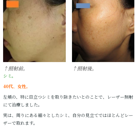
↑照射前。
↑照射後。
シミ。
40代
、
女性
。
左頬の、特に目立つシミを取り除きたいとのことで、レーザー照射
にて治療しました。
実は、周りにある細々としたシミ、自分の見立てではほとんどレー
ザーで取れます。