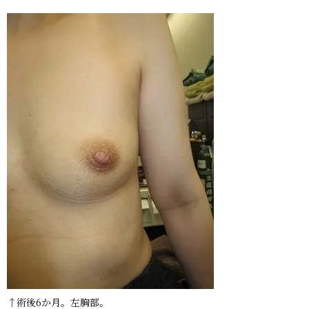
↑術後6か月。左胸部。