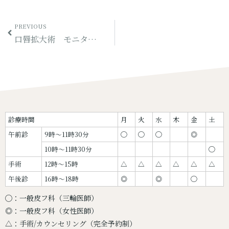
PREVIOUS
口唇拡大術 モニター（その1）
診療時間
月
火
水
木
金
土
午前診
9時〜11時30分
◯
◯
◯
◎
10時〜11時30分
◯
手術
12時〜15時
△
△
△
△
△
△
午後診
16時〜18時
◎
◎
◯
◯：一般皮フ科（三輪医師）
◎：一般皮フ科（女性医師）
△：手術/カウンセリング（完全予約制）