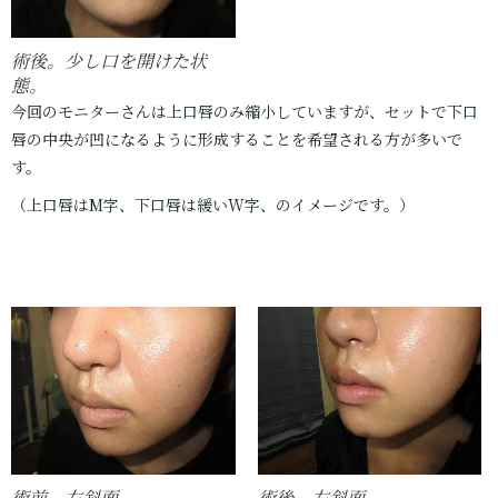
術後。少し口を開けた状
態。
今回のモニターさんは上口唇のみ縮小していますが、セットで下口
唇の中央が凹になるように形成することを希望される方が多いで
す。
（上口唇はM字、下口唇は緩いW字、のイメージです。）
術前。左斜面。
術後。左斜面。