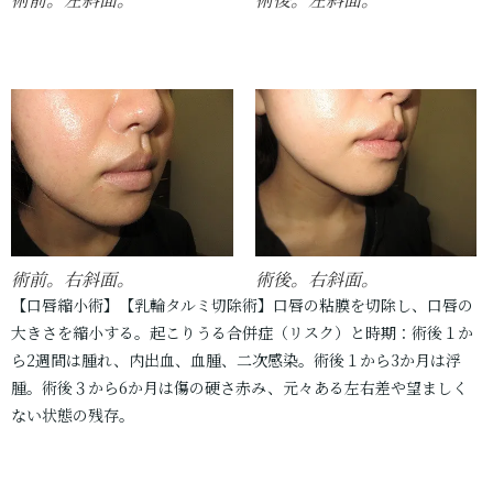
術前。右斜面。
術後。右斜面。
【口唇縮小術】【乳輪タルミ切除術】口唇の粘膜を切除し、口唇の
大きさを縮小する。起こりうる合併症（リスク）と時期：術後１か
ら2週間は腫れ、内出血、血腫、二次感染。術後１から3か月は浮
腫。術後３から6か月は傷の硬さ赤み、元々ある左右差や望ましく
ない状態の残存。