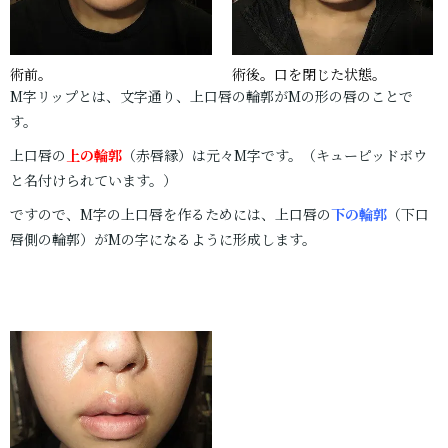
術前。
術後。口を閉じた状態。
M字リップとは、文字通り、上口唇の輪郭がMの形の唇のことで
す。
上口唇の
上の輪郭
（赤唇縁）は元々M字です。（キューピッドボウ
と名付けられています。）
ですので、M字の上口唇を作るためには、上口唇の
下の輪郭
（下口
唇側の輪郭）がMの字になるように形成します。