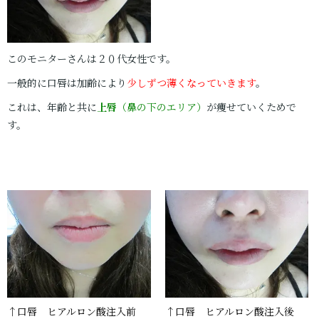
このモニターさんは２０代女性です。
一般的に口唇は加齢により
少しずつ薄くなっていきます
。
これは、年齢と共に
上唇
（鼻の下のエリア）
が痩せていくためで
す。
↑口唇 ヒアルロン酸注入前
↑口唇 ヒアルロン酸注入後