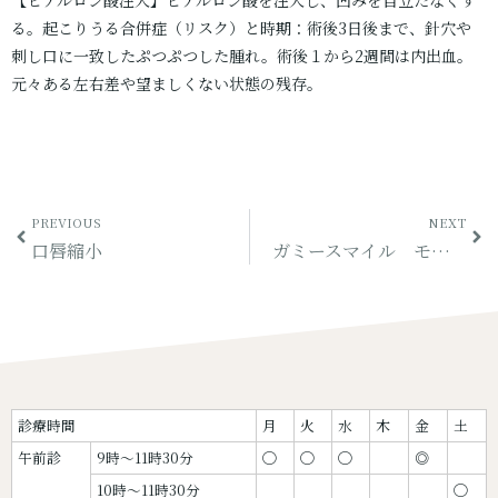
る。起こりうる合併症（リスク）と時期：術後3日後まで、針穴や
刺し口に一致したぷつぷつした腫れ。術後１から2週間は内出血。
元々ある左右差や望ましくない状態の残存。
PREVIOUS
NEXT
口唇縮小
ガミースマイル モニター
診療時間
月
火
水
木
金
土
午前診
9時〜11時30分
◯
◯
◯
◎
10時〜11時30分
◯