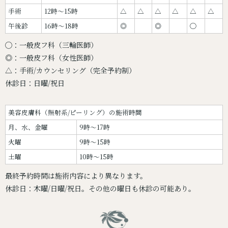
手術
12時〜15時
△
△
△
△
△
△
午後診
16時〜18時
◎
◎
◯
◯：一般皮フ科（三輪医師）
◎：一般皮フ科（女性医師）
△：手術/カウンセリング（完全予約制）
休診日：日曜/祝日
美容皮膚科（照射系/ピーリング）の施術時間
月、水、金曜
9時～17時
火曜
9時～15時
土曜
10時～15時
最終予約時間は施術内容により異なります。
休診日：木曜/日曜/祝日。その他の曜日も休診の可能あり。