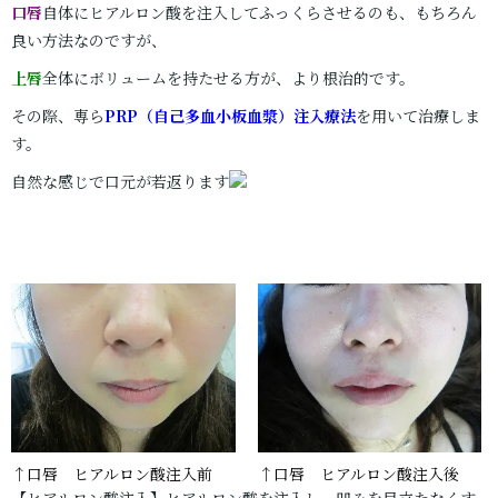
口唇
自体にヒアルロン酸を注入してふっくらさせるのも、もちろん
良い方法なのですが、
上唇
全体にボリュームを持たせる方が、より根治的です。
その際、専ら
PRP（自己多血小板血漿）注入療法
を用いて治療しま
す。
自然な感じで口元が若返ります
↑口唇 ヒアルロン酸注入前
↑口唇 ヒアルロン酸注入後
【ヒアルロン酸注入】ヒアルロン酸を注入し、凹みを目立たなくす