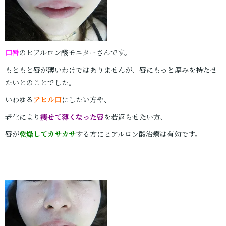
口唇
のヒアルロン酸モニターさんです。
もともと唇が薄いわけではありませんが、唇にもっと厚みを持たせ
たいとのことでした。
いわゆる
アヒル口
にしたい方や、
老化により
痩せて薄くなった唇
を若返らせたい方、
唇が
乾燥してカサカサ
する方にヒアルロン酸治療は有効です。