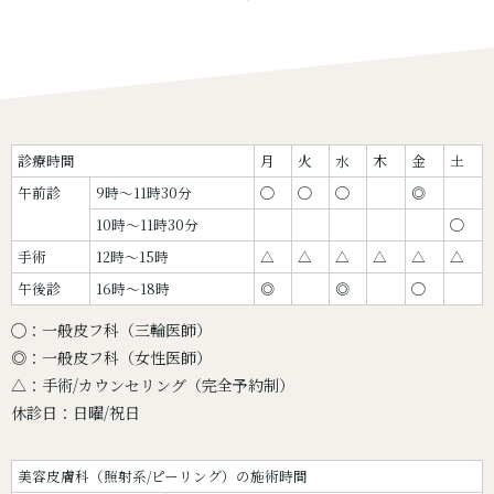
診療時間
月
火
水
木
金
土
午前診
9時〜11時30分
◯
◯
◯
◎
10時〜11時30分
◯
手術
12時〜15時
△
△
△
△
△
△
午後診
16時〜18時
◎
◎
◯
◯：一般皮フ科（三輪医師）
◎：一般皮フ科（女性医師）
△：手術/カウンセリング（完全予約制）
休診日：日曜/祝日
美容皮膚科（照射系/ピーリング）の施術時間