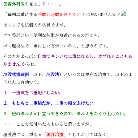
美容外科医
の見地より・・・。
「毎朝二重にする
手間と時間を省きたい
とは思いませんか？
」
あくまでも私個人の私見ですが、
プチ整形という便利な技術が身近にあるのだから、
早く埋没法で二重にした方がいいのに、と思うのです。
その方がよっぽど
自然でキレいな二重になるし、カブれることもあ
りません
からね。
埋没式重瞼術
（以下、
埋没法
）というのは便利な治療で、以下のよ
うな人に有効です。
１．一重瞼を二重瞼にしたい。
２．もともと二重瞼だが、二重の幅を広げたい。
３．瞼のタルミが目立ってきたので、タルミをたくり上げたい。
・・・ここで気付いた人もいると思いますが、
埋没法には、単なる「
美容治療
」としてだけではなく、