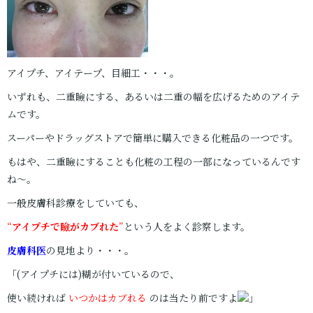
アイプチ、アイテープ、目細工・・・。
いずれも、二重瞼にする、あるいは二重の幅を広げるためのアイテ
ムです。
スーパーやドラッグストアで簡単に購入できる化粧品の一つです。
もはや、二重瞼にすることも化粧の工程の一部になっているんです
ね～。
一般皮膚科診療をしていても、
“
アイプチで瞼がカブれた
”
という人をよく診察します。
皮膚科医
の見地より・・・。
「(アイプチには)糊が付いているので、
使い続ければ
いつかはカブれる
のは当たり前ですよ
」