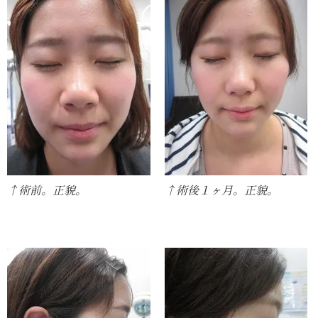
↑術前。正貌。
↑術後１ヶ月。正貌。