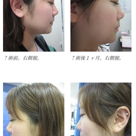
↑術前。右側貌。
↑術後１ヶ月。右側貌。