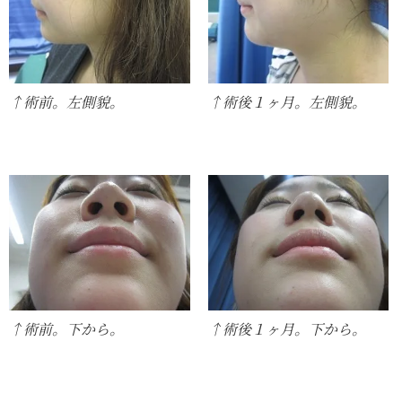
↑術前。左側貌。
↑術後１ヶ月。左側貌。
↑術前。下から。
↑術後１ヶ月。下から。