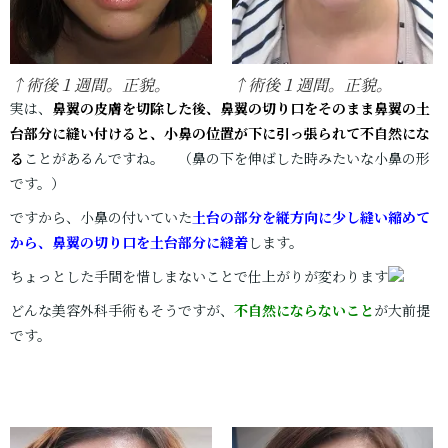
↑術後１週間。正貌。
↑術後１週間。正貌。
実は、
鼻翼の皮膚を切除した後、鼻翼の切り口をそのまま鼻翼の土
台部分に縫い付けると、小鼻の位置が下に引っ張られて不自然にな
る
ことがあるんですね。 （鼻の下を伸ばした時みたいな小鼻の形
です。）
ですから、小鼻の付いていた
土台の部分を縦方向に少し縫い縮めて
から、鼻翼の切り口を土台部分に縫着
します。
ちょっとした手間を惜しまないことで仕上がりが変わります
どんな美容外科手術もそうですが、
不自然にならないこと
が大前提
です。