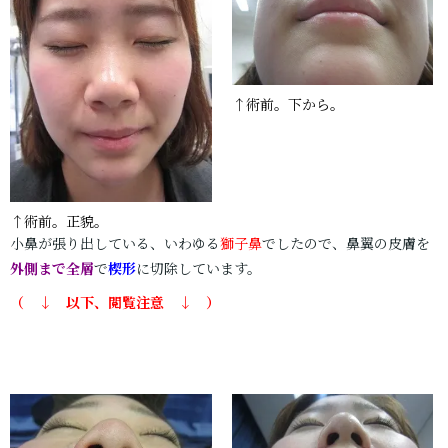
↑術前。下から。
↑術前。正貌。
小鼻が張り出している、いわゆる
獅子鼻
でしたので、鼻翼の皮膚を
外側まで全層
で
楔形
に切除しています。
（ ↓ 以下、閲覧注意 ↓ ）