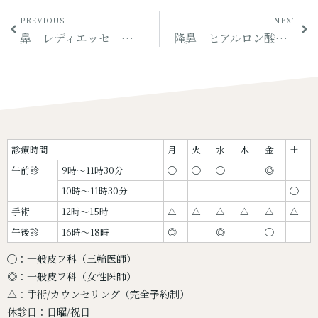
PREVIOUS
NEXT
鼻 レディエッセ モニター（他院 修正例）
隆鼻 ヒアルロン酸 モニター
診療時間
月
火
水
木
金
土
午前診
9時〜11時30分
◯
◯
◯
◎
10時〜11時30分
◯
手術
12時〜15時
△
△
△
△
△
△
午後診
16時〜18時
◎
◎
◯
◯：一般皮フ科（三輪医師）
◎：一般皮フ科（女性医師）
△：手術/カウンセリング（完全予約制）
休診日：日曜/祝日