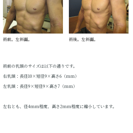
術前。左斜面。
術後。左斜面。
術前の乳頭のサイズは以下の通りです。
右乳頭：長径10×短径9×高さ6（mm）
左乳頭：長径9×短径9×高さ7（mm）
左右とも、径4mm程度、高さ2mm程度に縮小しています。