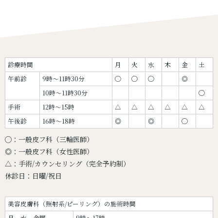
診療時間
月
火
水
木
金
土
午前診
9時〜11時30分
◯
◯
◯
◎
10時〜11時30分
◯
手術
12時〜15時
△
△
△
△
△
△
午後診
16時〜18時
◎
◎
◯
◯：一般皮フ科（三輪医師）
◎：一般皮フ科（女性医師）
△：手術/カウンセリング（完全予約制）
休診日：日曜/祝日
美容皮膚科（照射系/ピーリング）の施術時間
月、水、金曜
9時～17時