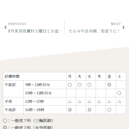
PREVIOUS
NEXT
8月美容皮膚科土曜日とお盆休みについて
たるみや法令線、若返りに！
診療時間
月
火
水
木
金
土
午前診
9時〜11時30分
◯
◯
◯
◎
10時〜11時30分
◯
手術
12時〜15時
△
△
△
△
△
△
午後診
16時〜18時
◎
◎
◯
◯：一般皮フ科（三輪医師）
◎：一般皮フ科（女性医師）