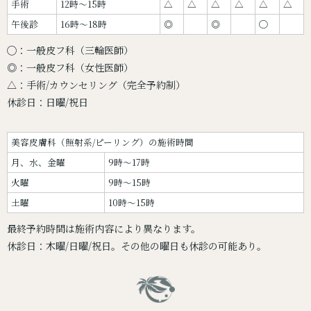
手術
12時〜15時
△
△
△
△
△
△
午後診
16時〜18時
◎
◎
◯
◯：一般皮フ科（三輪医師）
◎：一般皮フ科（女性医師）
△：手術/カウンセリング（完全予約制）
休診日：日曜/祝日
美容皮膚科（照射系/ピーリング）の施術時間
月、水、金曜
9時～17時
火曜
9時～15時
土曜
10時～15時
最終予約時間は施術内容により異なります。
休診日：木曜/日曜/祝日。その他の曜日も休診の可能あり。