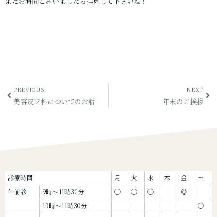
またお時間ございましたら拝見して下さいね！
PREVIOUS
NEXT
美容皮フ科についてのお話
年末のご挨拶
診療時間
月
火
水
木
金
土
午前診
9時〜11時30分
◯
◯
◯
◎
10時〜11時30分
◯